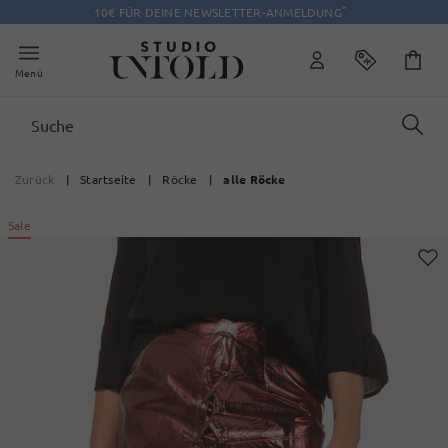
*
10€ FÜR DEINE NEWSLETTER-ANMELDUNG
Menü
Zurück
|
Startseite
|
Röcke
|
alle Röcke
Sale