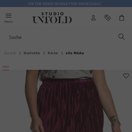
*
10€ FÜR DEINE NEWSLETTER-ANMELDUNG
Menü
Zurück
|
Startseite
|
Röcke
|
alle Röcke
Sale