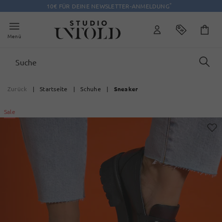
*
10€ FÜR DEINE NEWSLETTER-ANMELDUNG
Menü
Zurück
|
Startseite
|
Schuhe
|
Sneaker
Sale