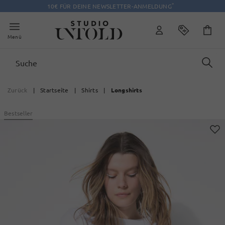
*
10€ FÜR DEINE NEWSLETTER-ANMELDUNG
Menü
Zurück
|
Startseite
|
Shirts
|
Longshirts
Bestseller