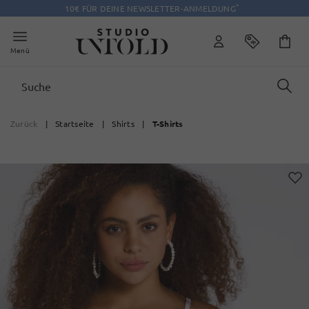
*
10€ FÜR DEINE NEWSLETTER-ANMELDUNG
Menü
Zurück
|
Startseite
|
Shirts
|
T-Shirts