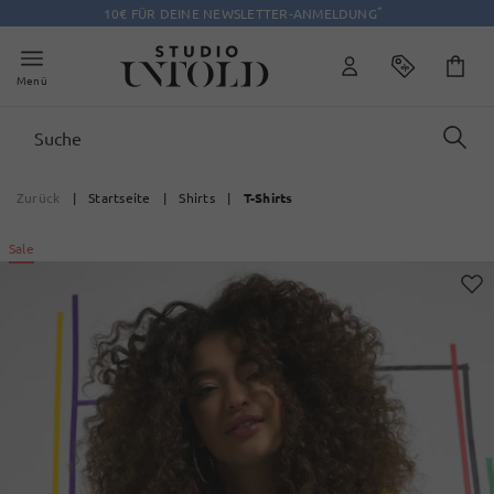
*
10€ FÜR DEINE NEWSLETTER-ANMELDUNG
Menü
Zurück
|
Startseite
|
Shirts
|
T-Shirts
Sale