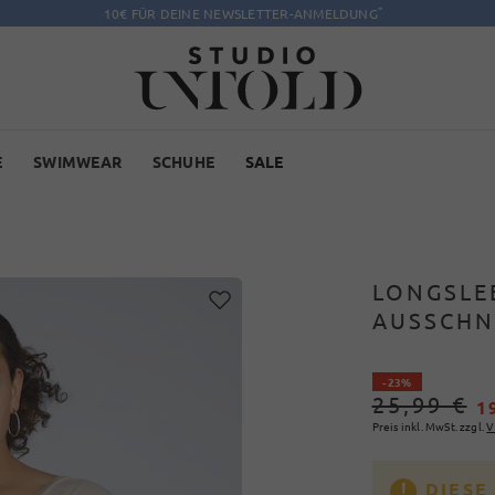
*
10€ FÜR DEINE NEWSLETTER-ANMELDUNG
E
SWIMWEAR
SCHUHE
SALE
LONGSLEE
AUSSCHN
- 23%
25,99 €
1
Preis inkl. MwSt. zzgl.
V
DIESE