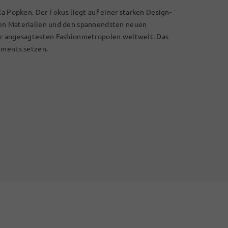
la Popken. Der Fokus liegt auf einer starken Design-
len Materialien und den spannendsten neuen
er angesagtesten Fashionmetropolen weltweit. Das
ements setzen.