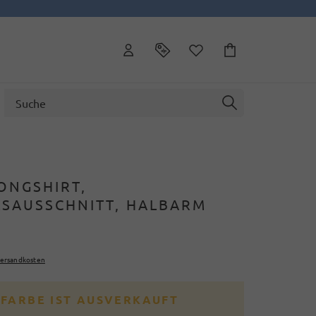
ONGSHIRT,
SAUSSCHNITT, HALBARM
ersandkosten
 FARBE IST AUSVERKAUFT