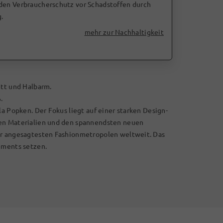
 den Verbraucherschutz vor Schadstoffen durch
.
mehr zur Nachhaltigkeit
itt und Halbarm.
.
la Popken. Der Fokus liegt auf einer starken Design-
len Materialien und den spannendsten neuen
er angesagtesten Fashionmetropolen weltweit. Das
ements setzen.