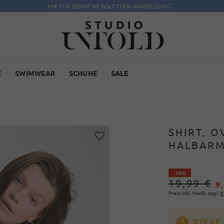
*
10€ FÜR DEINE NEWSLETTER-ANMELDUNG
E
SWIMWEAR
SCHUHE
SALE
SHIRT, O
HALBARM
- 50%
19,99 €
9
Preis inkl. MwSt. zzgl.
V
DIESE