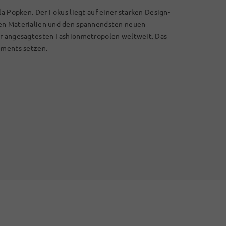
la Popken. Der Fokus liegt auf einer starken Design-
len Materialien und den spannendsten neuen
er angesagtesten Fashionmetropolen weltweit. Das
ements setzen.