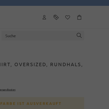
IRT, OVERSIZED, RUNDHALS,
M
ersandkosten
 FARBE IST AUSVERKAUFT