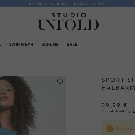
*
10€ FÜR DEINE NEWSLETTER-ANMELDUNG
E
SWIMWEAR
SCHUHE
SALE
SPORT SH
HALBAR
29,99 €
Preis inkl. MwSt. zzgl.
V
DIESE