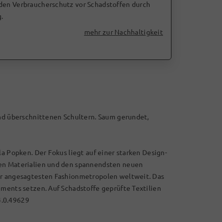
 den Verbraucherschutz vor Schadstoffen durch
.
mehr zur Nachhaltigkeit
und überschnittenen Schultern. Saum gerundet,
la Popken. Der Fokus liegt auf einer starken Design-
len Materialien und den spannendsten neuen
er angesagtesten Fashionmetropolen weltweit. Das
ements setzen. Auf Schadstoffe geprüfte Textilien
4.0.49629