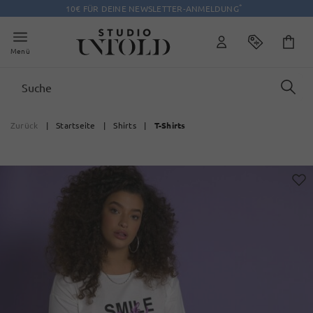
*
10€ FÜR DEINE NEWSLETTER-ANMELDUNG
Menü
Zurück
|
Startseite
|
Shirts
|
T-Shirts