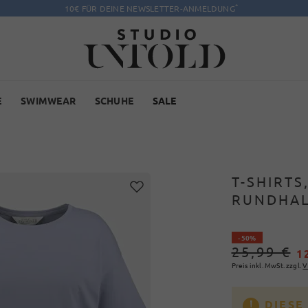
*
10€ FÜR DEINE NEWSLETTER-ANMELDUNG
E
SWIMWEAR
SCHUHE
SALE
T-SHIRTS
RUNDHALS
- 50%
25,99 €
1
Preis inkl. MwSt. zzgl.
V
DIESE