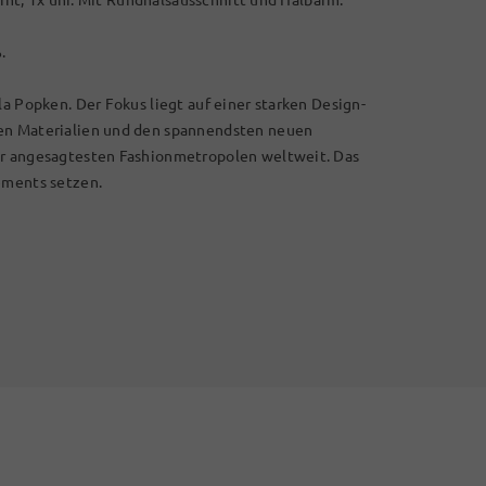
.
la Popken. Der Fokus liegt auf einer starken Design-
len Materialien und den spannendsten neuen
er angesagtesten Fashionmetropolen weltweit. Das
ements setzen.