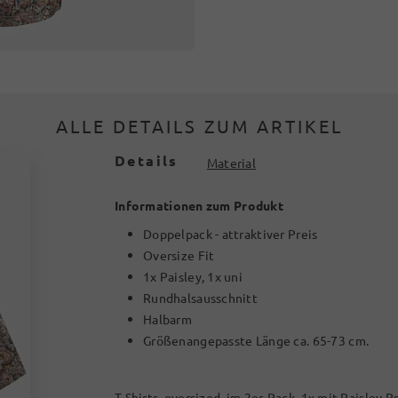
ALLE DETAILS ZUM ARTIKEL
Details
Material
Informationen zum Produkt
Doppelpack - attraktiver Preis
Oversize Fit
1x Paisley, 1x uni
Rundhalsausschnitt
Halbarm
Größenangepasste Länge ca. 65-73 cm.
T-Shirts, oversized, im 2er-Pack. 1x mit Paisley 