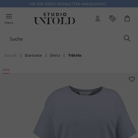
*
10€ FÜR DEINE NEWSLETTER-ANMELDUNG
Menü
Zurück
|
Startseite
|
Shirts
|
T-Shirts
Sale