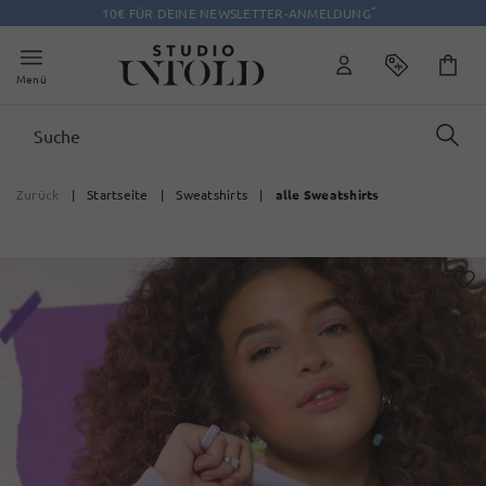
*
10€ FÜR DEINE NEWSLETTER-ANMELDUNG
Menü
Zurück
|
Startseite
|
Sweatshirts
|
alle Sweatshirts