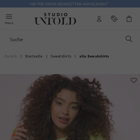
*
10€ FÜR DEINE NEWSLETTER-ANMELDUNG
Menü
Zurück
|
Startseite
|
Sweatshirts
|
alle Sweatshirts