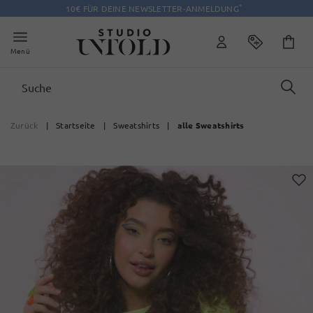
*
10€ FÜR DEINE NEWSLETTER-ANMELDUNG
Menü
Zurück
|
Startseite
|
Sweatshirts
|
alle Sweatshirts