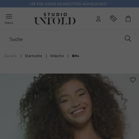
*
10€ FÜR DEINE NEWSLETTER-ANMELDUNG
Menü
Zurück
|
Startseite
|
Wäsche
|
BHs