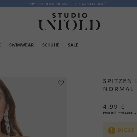
*
10€ FÜR DEINE NEWSLETTER-ANMELDUNG
E
SWIMWEAR
SCHUHE
SALE
SPITZEN 
NORMAL 
4,99 €
Preis inkl. MwSt. zzgl.
V
DIESE