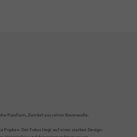
ohe Passform, Zwickel aus reiner Baumwolle.
la Popken. Der Fokus liegt auf einer starken Design-
len Materialien und den spannendsten neuen