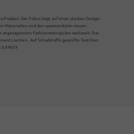
la Popken. Der Fokus liegt auf einer starken Design-
len Materialien und den spannendsten neuen
er angesagtesten Fashionmetropolen weltweit. Das
ements setzen. Auf Schadstoffe geprüfte Textilien
4.0.49629