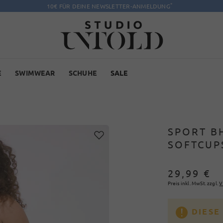
*
10€ FÜR DEINE NEWSLETTER-ANMELDUNG
E
SWIMWEAR
SCHUHE
SALE
SPORT B
SOFTCUP
29,99 €
Preis inkl. MwSt. zzgl.
V
DIESE