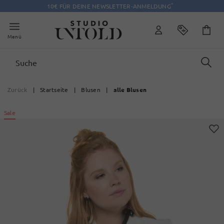
*
10€ FÜR DEINE NEWSLETTER-ANMELDUNG
Menü
Zurück
|
Startseite
|
Blusen
|
alle Blusen
Sale