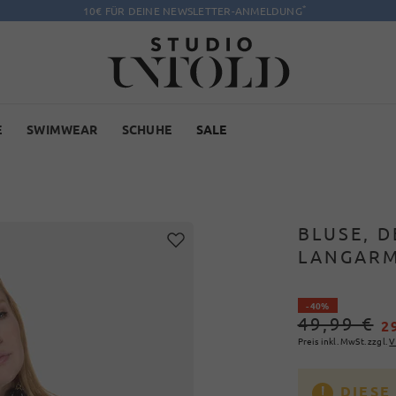
*
10€ FÜR DEINE NEWSLETTER-ANMELDUNG
E
SWIMWEAR
SCHUHE
SALE
BLUSE, D
LANGAR
- 40%
49,99 €
2
Preis inkl. MwSt. zzgl.
V
DIESE