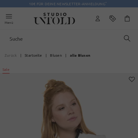
*
10€ FÜR DEINE NEWSLETTER-ANMELDUNG
Menü
Zurück
|
Startseite
|
Blusen
|
alle Blusen
Sale