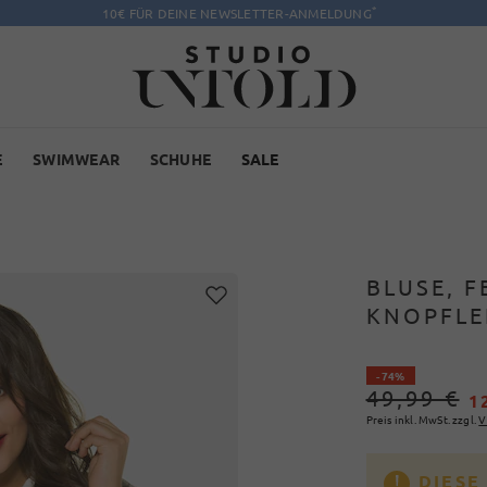
*
10€ FÜR DEINE NEWSLETTER-ANMELDUNG
E
SWIMWEAR
SCHUHE
SALE
BLUSE, 
KNOPFLE
- 74%
49,99 €
1
Preis inkl. MwSt. zzgl.
V
DIESE