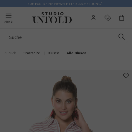
*
10€ FÜR DEINE NEWSLETTER-ANMELDUNG
Menü
Zurück
|
Startseite
|
Blusen
|
alle Blusen