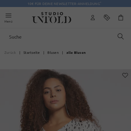
*
10€ FÜR DEINE NEWSLETTER-ANMELDUNG
Menü
Zurück
|
Startseite
|
Blusen
|
alle Blusen