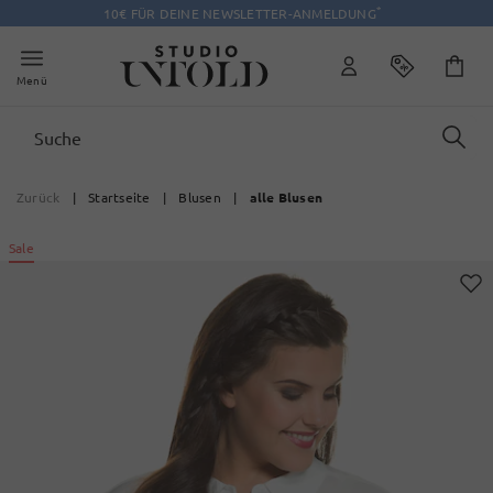
*
10€ FÜR DEINE NEWSLETTER-ANMELDUNG
Menü
Zurück
|
Startseite
|
Blusen
|
alle Blusen
Sale