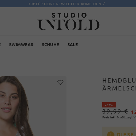
*
10€ FÜR DEINE NEWSLETTER-ANMELDUNG
E
SWIMWEAR
SCHUHE
SALE
HEMDBLU
ÄRMELSC
LANGAR
- 67%
39,99 €
1
Preis inkl. MwSt. zzgl.
V
DIESE