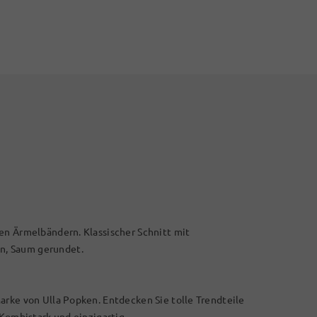
en Ärmelbändern. Klassischer Schnitt mit
n, Saum gerundet.
arke von Ulla Popken. Entdecken Sie tolle Trendteile
 Kombistark und einzigartig.