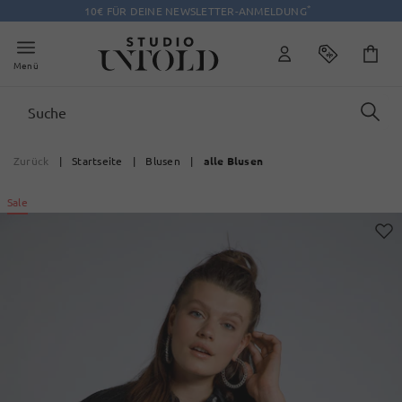
*
10€ FÜR DEINE NEWSLETTER-ANMELDUNG
Menü
Zurück
|
Startseite
|
Blusen
|
alle Blusen
Sale