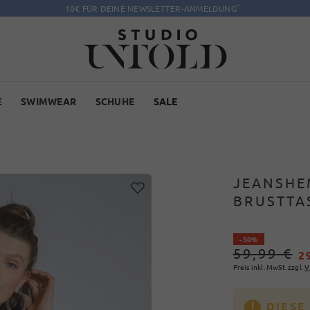
*
10€ FÜR DEINE NEWSLETTER-ANMELDUNG
E
SWIMWEAR
SCHUHE
SALE
JEANSHE
BRUSTTA
- 50%
59,99 €
2
Preis inkl. MwSt. zzgl.
V
DIESE