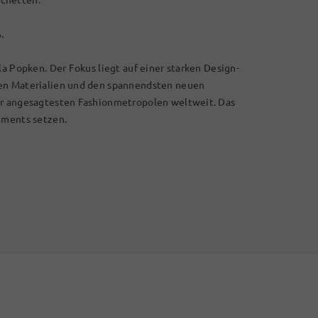
.
la Popken. Der Fokus liegt auf einer starken Design-
len Materialien und den spannendsten neuen
er angesagtesten Fashionmetropolen weltweit. Das
ements setzen.