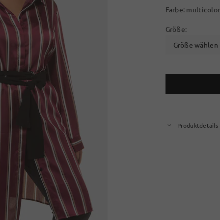
Farbe:
multicolo
Größe:
Größe wählen
Produktdetails