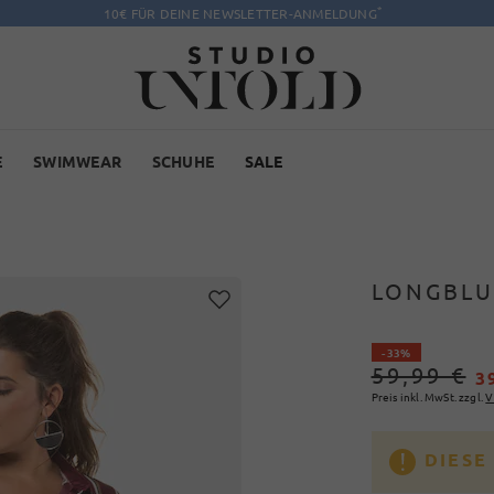
*
10€ FÜR DEINE NEWSLETTER-ANMELDUNG
E
SWIMWEAR
SCHUHE
SALE
LONGBLUS
- 33%
59,99 €
3
Preis inkl. MwSt. zzgl.
V
DIESE