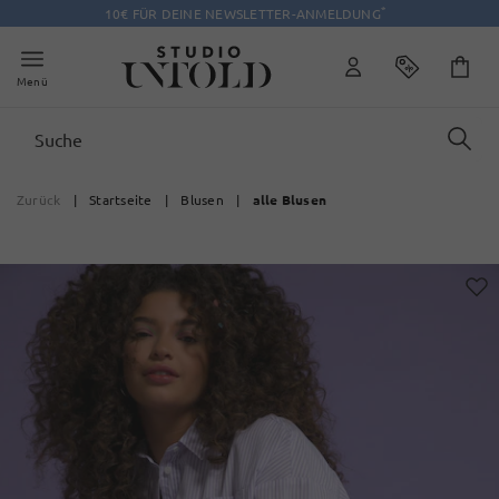
*
10€ FÜR DEINE NEWSLETTER-ANMELDUNG
Menü
Zurück
|
Startseite
|
Blusen
|
alle Blusen