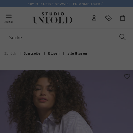
*
10€ FÜR DEINE NEWSLETTER-ANMELDUNG
Menü
Zurück
|
Startseite
|
Blusen
|
alle Blusen