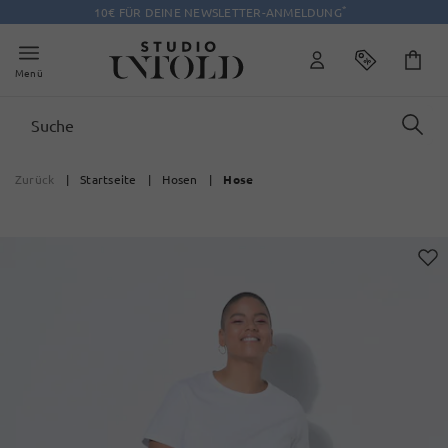
*
10€ FÜR DEINE NEWSLETTER-ANMELDUNG
Menü
Zurück
|
Startseite
|
Hosen
|
Hose