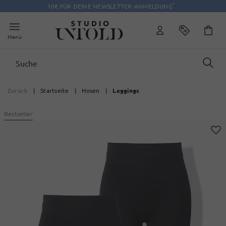
*
10€ FÜR DEINE NEWSLETTER-ANMELDUNG
Menü
Zurück
|
Startseite
|
Hosen
|
Leggings
Bestseller