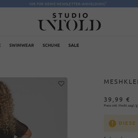
*
10€ FÜR DEINE NEWSLETTER-ANMELDUNG
E
SWIMWEAR
SCHUHE
SALE
MESHKLE
39,99 €
Preis inkl. MwSt. zzgl.
V
DIESE