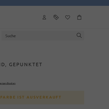
ID, GEPUNKTET
ersandkosten
 FARBE IST AUSVERKAUFT