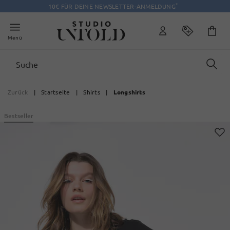
*
10€ FÜR DEINE NEWSLETTER-ANMELDUNG
Menü
Zurück
|
Startseite
|
Shirts
|
Longshirts
Bestseller