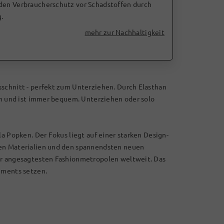
 den Verbraucherschutz vor Schadstoffen durch
.
mehr zur Nachhaltigkeit
sschnitt - perfekt zum Unterziehen. Durch Elasthan
ein und ist immer bequem. Unterziehen oder solo
la Popken. Der Fokus liegt auf einer starken Design-
len Materialien und den spannendsten neuen
er angesagtesten Fashionmetropolen weltweit. Das
ements setzen.