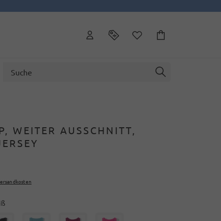
P, WEITER AUSSCHNITT,
JERSEY
ersandkosten
iß