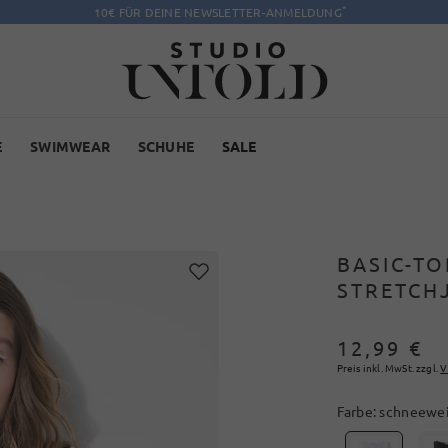
*
10€ FÜR DEINE NEWSLETTER-ANMELDUNG
E
SWIMWEAR
SCHUHE
SALE
BASIC-TO
STRETCH
12,99 €
Preis inkl. MwSt. zzgl.
V
Farbe:
schneewe