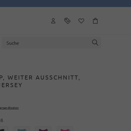
P, WEITER AUSSCHNITT,
JERSEY
ersandkosten
iß