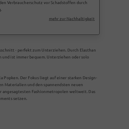
 den Verbraucherschutz vor Schadstoffen durch
.
mehr zur Nachhaltigkeit
sschnitt - perfekt zum Unterziehen. Durch Elasthan
ein und ist immer bequem. Unterziehen oder solo
la Popken. Der Fokus liegt auf einer starken Design-
len Materialien und den spannendsten neuen
er angesagtesten Fashionmetropolen weltweit. Das
ements setzen.