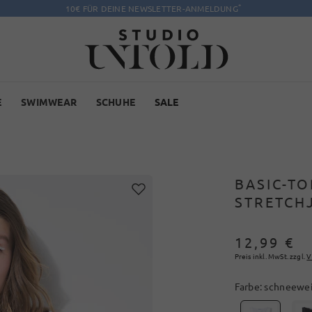
*
10€ FÜR DEINE NEWSLETTER-ANMELDUNG
E
SWIMWEAR
SCHUHE
SALE
BASIC-TO
STRETCH
12,99 €
Preis inkl. MwSt. zzgl.
V
Farbe:
schneewe