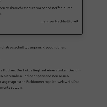
0
 den Verbraucherschutz vor Schadstoffen durch
.
mehr zur Nachhaltigkeit
undhalsausschnitt, Langarm, Rippbündchen.
.
la Popken. Der Fokus liegt auf einer starken Design-
len Materialien und den spannendsten neuen
er angesagtesten Fashionmetropolen weltweit. Das
ements setzen.