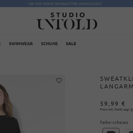
*
10€ FÜR DEINE NEWSLETTER-ANMELDUNG
E
SWIMWEAR
SCHUHE
SALE
SWEATKLE
LANGARM
59,99 €
Preis inkl. MwSt. zzgl.
V
Farbe:
schwarz